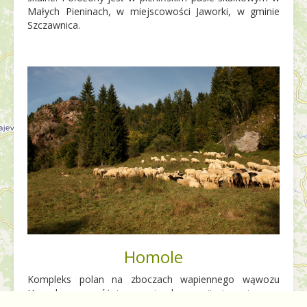
Małych Pieninach, w miejscowości Jaworki, w gminie
Szczawnica.
Homole
Kompleks polan na zboczach wapiennego wąwozu
Homole, o zróżnicowanej ekspozycji i zmiennym
nachyleniu, które przechodzą w eksponowane, pionowe