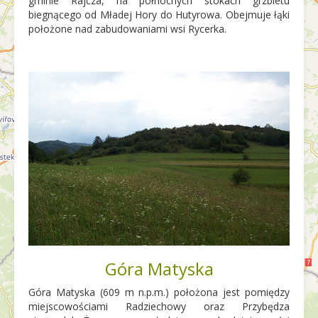
gminie Rajcza, na północnych stokach grzbietu
biegnącego od Mładej Hory do Hutyrowa. Obejmuje łąki
położone nad zabudowaniami wsi Rycerka.
Góra Matyska
Góra Matyska (609 m n.p.m.) położona jest pomiędzy
miejscowościami Radziechowy oraz Przybędza